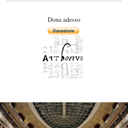
y
Dona adesso