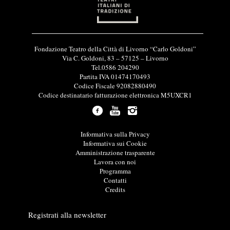
I
Fondazione Teatro della Città di Livorno “Carlo Goldoni”
n
Via C. Goldoni, 83 – 57125 – Livorno
f
Tel.0586 204290
o
Partita IVA 01474170493
r
Codice Fiscale 92082880490
m
Codice destinatario fatturazione elettronica M5UXCR1
a
z
i
o
L
Informativa sulla Privacy
n
i
Informativa sui Cookie
i
n
Amministrazione trasparente
u
k
Lavora con noi
t
u
Programma
i
t
Contatti
l
i
Credits
i
l
i
Registrati alla newsletter