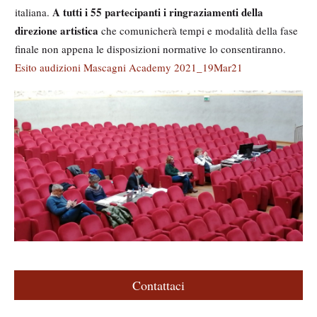
A tutti i 55 partecipanti i ringraziamenti della
italiana.
direzione artistica
che comunicherà tempi e modalità della fase
finale non appena le disposizioni normative lo consentiranno.
Esito audizioni Mascagni Academy 2021_19Mar21
M
e
d
i
a
g
a
l
l
e
Contattaci
r