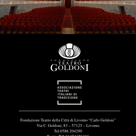
I
Fondazione Teatro della Città di Livorno “Carlo Goldoni”
n
Via C. Goldoni, 83 – 57125 – Livorno
f
Tel.0586 204290