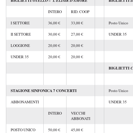
BIGLIETTI
BIGLIETTI
OTELLO – L’ELISIR D’AMORE
D
INTERO
RID. COOP
I SETTORE
36,00 €
33,00 €
Posto Unico
II SETTORE
30,00 €
27,00 €
UNDER 35
LOGGIONE
20,00 €
20,00 €
UNDER 35
20,00 €
20,00 €
BIGLIETTI
C
STAGIONE SINFONICA 7 CONCERTI
Posto Unico
ABBONAMENTI
UNDER 35
INTERO
VECCHI
ABBONATI
POSTO UNICO
50,00 €
45,00 €