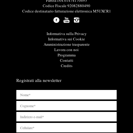
o
Partita IVA 01474170493
r
Codice Fiscale 92082880490
m
Codice destinatario fatturazione elettronica M5UXCR1
a
z
i
o
L
Informativa sulla Privacy
n
i
Informativa sui Cookie
i
n
Amministrazione trasparente
u
k
Lavora con noi
t
u
Programma
i
t
Contatti
l
i
Credits
i
l
i
Registrati alla newsletter