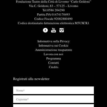
I
Fondazione Teatro della Città di Livorno “Carlo Goldoni”
n
Via C. Goldoni, 83 – 57125 – Livorno
f
Tel.0586 204290
o
Partita IVA 01474170493
r
Codice Fiscale 92082880490
m
Codice destinatario fatturazione elettronica M5UXCR1
a
z
i
o
L
Informativa sulla Privacy
n
i
Informativa sui Cookie
i
n
Amministrazione trasparente
u
k
Lavora con noi
t
u
Programma
i
t
Contatti
l
i
Credits
i
l
i
Registrati alla newsletter