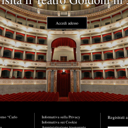
Accedi adesso
orno “Carlo
L
Informativa sulla Privacy
Registrati a
i
Informativa sui Cookie
no
n
Amministrazione trasparente