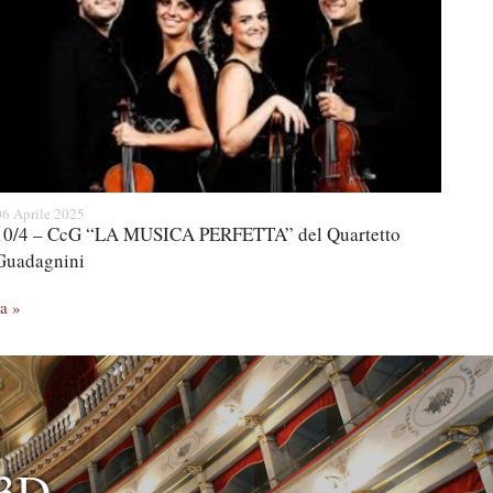
06 Aprile 2025
10/4 – CcG “LA MUSICA PERFETTA” del Quartetto
Guadagnini
a »
 3D