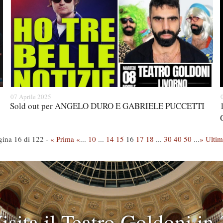
07 Aprile 2025
Sold out per ANGELO DURO E GABRIELE PUCCETTI
gina 16 di 122 -
« Prima
«
...
10
...
14
15
16
17
18
...
30
40
50
...
»
Ultim
isita il Teatro Goldoni in