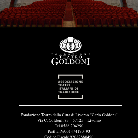
I
Fondazione Teatro della Città di Livorno “Carlo Goldoni”
n
Via C. Goldoni, 83 – 57125 – Livorno
f
Tel.0586 204290
o
Partita IVA 01474170493
r
Codice Fiscale 92082880490