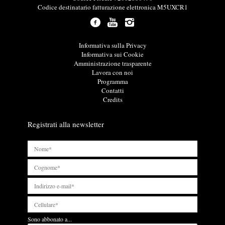
m
Codice destinatario fatturazione elettronica M5UXCR1
a
z
i
o
L
Informativa sulla Privacy
n
i
Informativa sui Cookie
i
n
Amministrazione trasparente
u
k
Lavora con noi
t
u
Programma
i
t
Contatti
l
i
Credits
i
l
i
Registrati alla newsletter
Sono abbonato a...