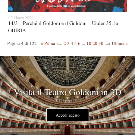
02 Marzo 2026
14/3 – Perché il Goldoni è il Goldoni – Under 35: la
GIURIA
Pagina 4 di 122 -
« Prima
«
...
2
3
4
5
6
...
10
20
30
...
»
Ultima »
Visita il Teatro Goldoni in 3D
Accedi adesso