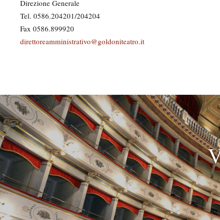
Direzione Generale
Tel. 0586.204201/204204
Fax 0586.899920
direttoreamministrativo@goldoniteatro.it
V