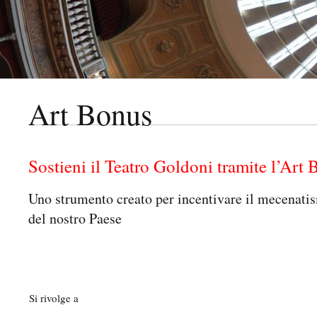
i
p
a
l
e
:
Art Bonus
Sostieni il Teatro Goldoni tramite l’Art
Uno strumento creato per incentivare il mecenatism
del nostro Paese
Si rivolge a