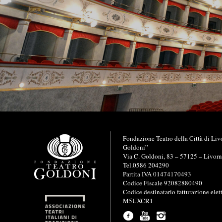
I
Fondazione Teatro della Città di Liv
n
Goldoni”
f
Via C. Goldoni, 83 – 57125 – Livor
o
Tel.0586 204290
r
Partita IVA 01474170493
m
Codice Fiscale 92082880490
a
Codice destinatario fatturazione elet
z
M5UXCR1
i
o