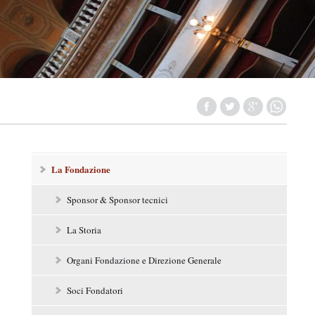
N
La Fondazione
a
v
i
Sponsor & Sponsor tecnici
g
a
La Storia
z
i
o
Organi Fondazione e Direzione Generale
n
e
Soci Fondatori
l
a