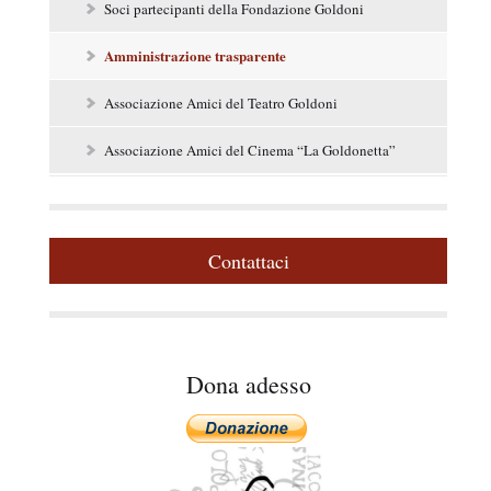
Soci partecipanti della Fondazione Goldoni
t
e
r
Amministrazione trasparente
a
l
Associazione Amici del Teatro Goldoni
e
Associazione Amici del Cinema “La Goldonetta”
Contattaci
Dona adesso