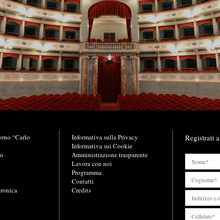
orno “Carlo
L
Informativa sulla Privacy
Registrati a
i
Informativa sui Cookie
no
n
Amministrazione trasparente
k
Lavora con noi
u
Programma
t
Contatti
tronica
i
Credits
l
i