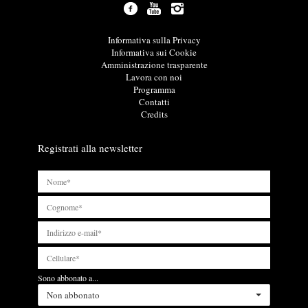
z
i
o
L
Informativa sulla Privacy
n
i
Informativa sui Cookie
i
n
Amministrazione trasparente
u
k
Lavora con noi
t
u
Programma
i
t
Contatti
l
i
Credits
i
l
i
Registrati alla newsletter
Sono abbonato a...
Non abbonato