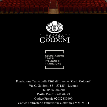
I
Fondazione Teatro della Città di Livorno “Carlo Goldoni”
n
Via C. Goldoni, 83 – 57125 – Livorno
f
Tel.0586 204290
o
Partita IVA 01474170493
r
Codice Fiscale 92082880490
m
Codice destinatario fatturazione elettronica M5UXCR1
a