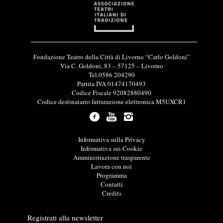
I
Fondazione Teatro della Città di Livorno “Carlo Goldoni”
n
Via C. Goldoni, 83 – 57125 – Livorno
f
Tel.0586 204290
o
Partita IVA 01474170493
r
Codice Fiscale 92082880490
m
Codice destinatario fatturazione elettronica M5UXCR1
a
z
i
o
L
Informativa sulla Privacy
n
i
Informativa sui Cookie
i
n
Amministrazione trasparente
u
k
Lavora con noi
t
u
Programma
i
t
Contatti
l
i
Credits
i
l
i
Registrati alla newsletter