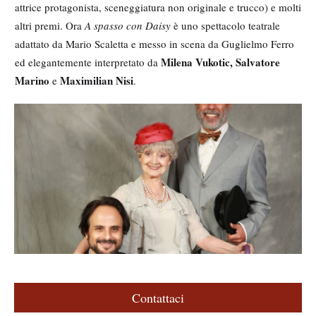
attrice protagonista, sceneggiatura non originale e trucco) e molti
altri premi. Ora
A spasso con Daisy
è uno spettacolo teatrale
adattato da Mario Scaletta e messo in scena da Guglielmo Ferro
Milena Vukotic, Salvatore
ed elegantemente interpretato da
Marino
Maximilian Nisi
e
.
M
e
d
i
a
g
a
l
l
e
Contattaci
r