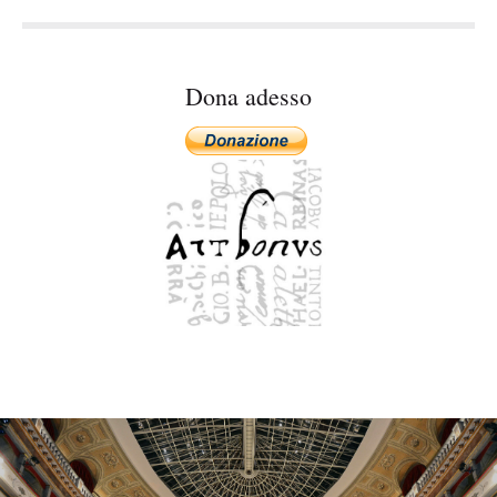
y
Dona adesso