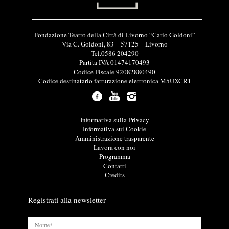
I
Fondazione Teatro della Città di Livorno “Carlo Goldoni”
n
Via C. Goldoni, 83 – 57125 – Livorno
f
Tel.0586 204290
o
Partita IVA 01474170493
r
Codice Fiscale 92082880490
m
Codice destinatario fatturazione elettronica M5UXCR1
a
z
i
o
L
Informativa sulla Privacy
n
i
Informativa sui Cookie
i
n
Amministrazione trasparente
u
k
Lavora con noi
t
u
Programma
i
t
Contatti
l
i
Credits
i
l
i
Registrati alla newsletter