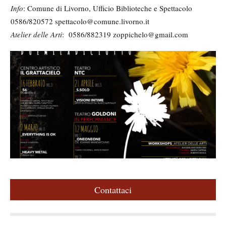
Info
: Comune di Livorno, Ufficio Biblioteche e Spettacolo
0586/820572 spettacolo@comune.livorno.it
Atelier delle Arti
: 0586/882319 zoppichelo@gmail.com
M
e
d
i
a
g
a
l
l
e
Contattaci
r
y