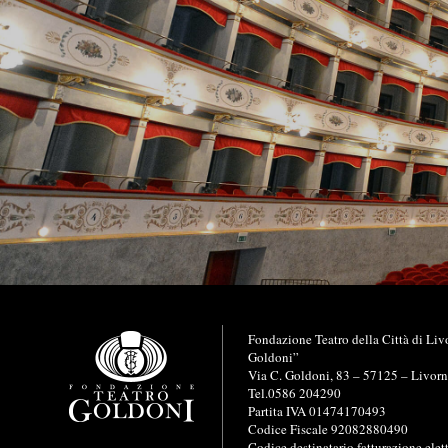
I
Fondazione Teatro della Città di Liv
n
Goldoni”
f
Via C. Goldoni, 83 – 57125 – Livor
o
Tel.0586 204290
r
Partita IVA 01474170493
m
Codice Fiscale 92082880490
a
Codice destinatario fatturazione elet