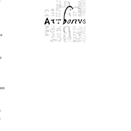
La
re
 un
,
e
a