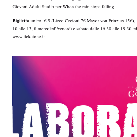
Giovani Adulti Studio per When the rain stops falling .
Biglietto
unico € 5 (Liceo Cecioni 7€ Mayor von Frinzius 15€), in 
10 alle 13, il mercoledì/venerdì e sabato dalle 16,30 alle 19,30 ed
www.ticketone.it
M
e
d
i
a
g
a
l
l
e