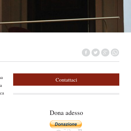
na
Contattaci
ia
ica
Dona adesso
.