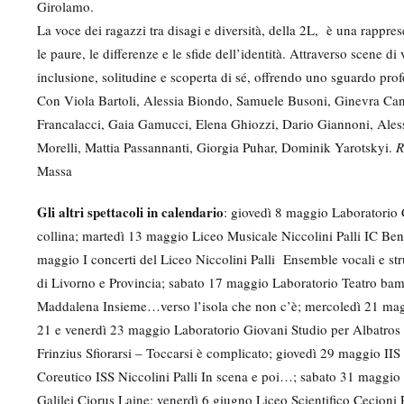
Girolamo.
La voce dei ragazzi tra disagi e diversità, della 2L, è una rappre
le paure, le differenze e le sfide dell’identità. Attraverso scene di
inclusione, solitudine e scoperta di sé, offrendo uno sguardo prof
Con Viola Bartoli, Alessia Biondo, Samuele Busoni, Ginevra Can
Francalacci, Gaia Gamucci, Elena Ghiozzi, Dario Giannoni, Aless
Morelli, Mattia Passannanti, Giorgia Puhar, Dominik Yarotskyi.
R
Massa
Gli altri spettacoli in calendario
: giovedì 8 maggio Laboratorio
collina; martedì 13 maggio Liceo Musicale Niccolini Palli IC B
maggio I concerti del Liceo Niccolini Palli Ensemble vocali e s
di Livorno e Provincia; sabato 17 maggio Laboratorio Teatro ba
Maddalena Insieme…verso l’isola che non c’è; mercoledì 21 mag
21 e venerdì 23 maggio Laboratorio Giovani Studio per Albatros
Frinzius Sfiorarsi – Toccarsi è complicato; giovedì 29 maggio II
Coreutico ISS Niccolini Palli In scena e poi…; sabato 31 maggi
Galilei Ciorus Laine; venerdì 6 giugno Liceo Scientifico Cecioni 