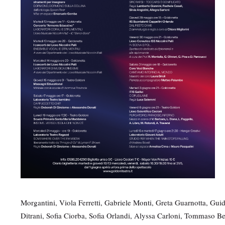
Morgantini, Viola Ferretti, Gabriele Monti, Greta Guarnotta, Guid
Ditrani, Sofia Ciorba, Sofia Orlandi, Alyssa Carloni, Tommaso 