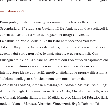
manlabinscena25
Primi protagonisti della rassegna saranno due classi della scuola
Secondaria di 1° grado San Gaetano IC De Amicis, con due spettacoli 
cabina del vento e La voce dei ragazzi tra disagi e diversità.
La cabina del vento, della 3 L è un testo nato toccando vari temi: il
dolore della perdita, la paura del futuro, il desiderio di crescere, di esse
accettati dai pari e non solo, le ansie singole e generazionali. Con
l’insegnante Avino, la classe ha lavorato con l’obiettivo di esprimere ciò
che ciascun alunno aveva in cuore di raccontare a sé stesso o a un
interlocutore ideale con verità emotiva, affidando le proprie riflessioni a
“telefono” collegato solo idealmente con tutta l’umanità.
Con Althea Fontana, Amalia Notarangelo, Antonio Melluso, Asia Biagi
Aurora Ramagli, Giovanni Casini, Kejda Gjata, Christian Fischetti, Alic
o Cipriani, Margherita Lubrani, Matilda Zocco, Mattia Di Fabrizio, Ilari
Benedetti, Matteo Maresca, Veronica Vincenzoni.
Regia
Deborah Di