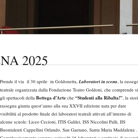
NA 2025
Prende il via il 30 aprile in Goldonetta,
Laboratori in scena
, la rasseg
teatrale organizzata dalla Fondazione Teatro Goldoni, che comprende s
Bottega d’Arte
“Studenti alla Ribalta!”
gli spettacoli della
che
, la stor
rassegna giunta quest’anno alla sua XXVII edizione nata per dare
visibilità al prodotto finale dei laboratori teatrali attivati all’interno di
alcune scuole: Liceo Cecioni, ITIS Galilei, ISS Niccolini Palli, IIS
Buontalenti Cappellini Orlando, San Gaetano, Santa Maria Maddalena .
Complessivamente saranno coinvolti 16 laboratori e centinaia di ragazzi