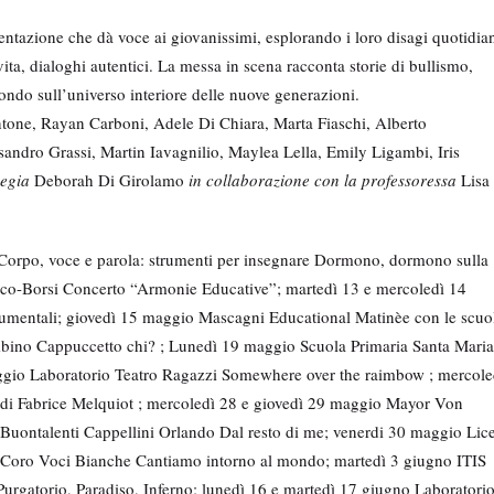
sentazione che dà voce ai giovanissimi, esplorando i loro disagi quotidian
 vita, dialoghi autentici. La messa in scena racconta storie di bullismo,
ondo sull’universo interiore delle nuove generazioni.
tone, Rayan Carboni, Adele Di Chiara, Marta Fiaschi, Alberto
andro Grassi, Martin Iavagnilio, Maylea Lella, Emily Ligambi, Iris
egia
Deborah Di Girolamo
in collaborazione con la professoressa
Lisa
 Corpo, voce e parola: strumenti per insegnare Dormono, dormono sulla
enco-Borsi Concerto “Armonie Educative”; martedì 13 e mercoledì 14
trumentali; giovedì 15 maggio Mascagni Educational Matinèe con le scuo
mbino Cappuccetto chi? ; Lunedì 19 maggio Scuola Primaria Santa Maria
gio Laboratorio Teatro Ragazzi Somewhere over the raimbow ; mercole
 di Fabrice Melquiot ; mercoledì 28 e giovedì 29 maggio Mayor Von
S Buontalenti Cappellini Orlando Dal resto di me; venerdi 30 maggio Lic
o Coro Voci Bianche Cantiamo intorno al mondo; martedì 3 giugno ITIS
Purgatorio, Paradiso, Inferno; lunedì 16 e martedì 17 giugno Laboratori