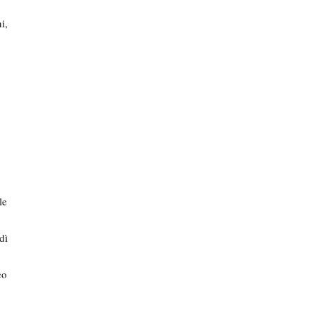
i,
le
dì
eo
o