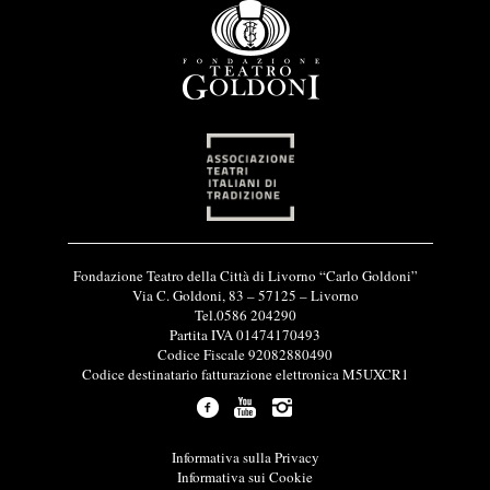
I
Fondazione Teatro della Città di Livorno “Carlo Goldoni”
n
Via C. Goldoni, 83 – 57125 – Livorno
f
Tel.0586 204290
o
Partita IVA 01474170493
r
Codice Fiscale 92082880490
m
Codice destinatario fatturazione elettronica M5UXCR1
a
z
i
o
L
Informativa sulla Privacy
n
i
Informativa sui Cookie