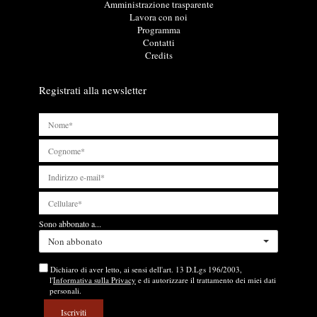
i
n
Amministrazione trasparente
u
k
Lavora con noi
t
u
Programma
i
t
Contatti
l
i
Credits
i
l
i
Registrati alla newsletter
Sono abbonato a...
Non abbonato
Dichiaro di aver letto, ai sensi dell'art. 13 D.Lgs 196/2003,
l'
Informativa sulla Privacy
e di autorizzare il trattamento dei miei dati
personali.