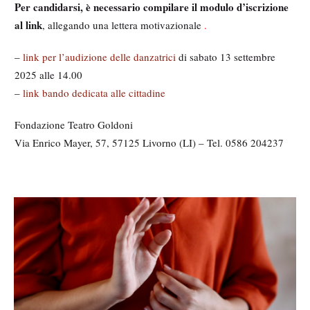
Per candidarsi, è necessario compilare il modulo d’iscrizione
al link
, allegando una lettera motivazionale
.
–
link per l’audizione delle danzatrici
di sabato 13 settembre
2025 alle 14.00
–
link bando dedicata alle cittadine
Fondazione Teatro Goldoni
Via Enrico Mayer, 57, 57125 Livorno (LI) – Tel. 0586 204237
M
e
d
i
a
g