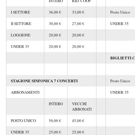
INTERO
RID. COOP
I SETTORE
36,00 €
33,00 €
Posto Unico
II SETTORE
30,00 €
27,00 €
UNDER 35
LOGGIONE
20,00 €
20,00 €
UNDER 35
20,00 €
20,00 €
BIGLIETTI
C
STAGIONE SINFONICA 7 CONCERTI
Posto Unico
ABBONAMENTI
UNDER 35
INTERO
VECCHI
ABBONATI
POSTO UNICO
50,00 €
45,00 €
UNDER 35
25,00 €
25,00 €