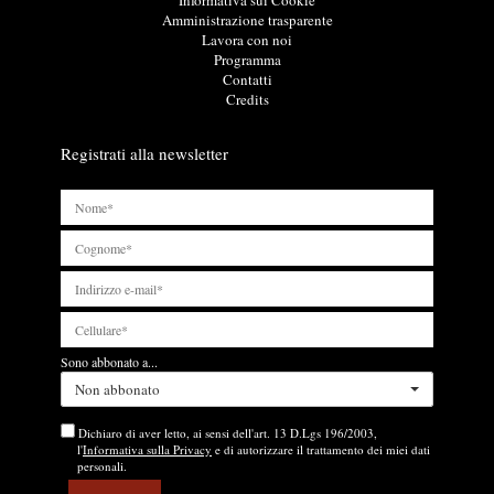
i
n
Amministrazione trasparente
u
k
Lavora con noi
t
u
Programma
i
t
Contatti
l
i
Credits
i
l
i
Registrati alla newsletter
Sono abbonato a...
Non abbonato
Dichiaro di aver letto, ai sensi dell'art. 13 D.Lgs 196/2003,
l'
Informativa sulla Privacy
e di autorizzare il trattamento dei miei dati
personali.