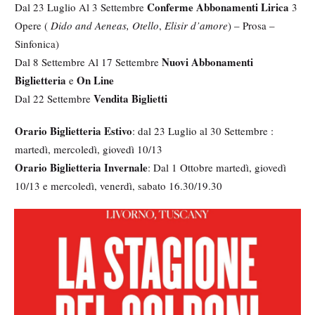
Conferme Abbonamenti Lirica
Dal 23 Luglio Al 3 Settembre
3
Opere (
Dido and Aeneas, Otello
,
Elisir d’amore
) – Prosa –
Sinfonica)
Nuovi Abbonamenti
Dal 8 Settembre Al 17 Settembre
Biglietteria
On Line
e
Vendita Biglietti
Dal 22 Settembre
Orario Biglietteria Estivo
: dal 23 Luglio al 30 Settembre :
martedì, mercoledì, giovedì 10/13
Orario Biglietteria Invernale
: Dal 1 Ottobre martedì, giovedì
10/13 e mercoledì, venerdì, sabato 16.30/19.30
M
e
d
i
a