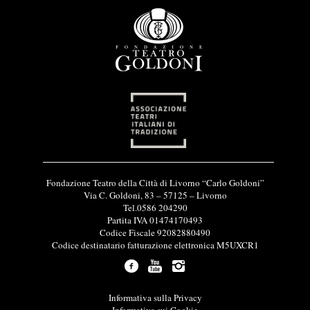
I
Fondazione Teatro della Città di Livorno “Carlo Goldoni”
n
Via C. Goldoni, 83 – 57125 – Livorno
f
Tel.0586 204290
o
Partita IVA 01474170493
r
Codice Fiscale 92082880490
m
Codice destinatario fatturazione elettronica M5UXCR1
a
z
i
o
L
Informativa sulla Privacy
n
i
Informativa sui Cookie