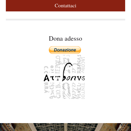
e
Contattaci
r
y
Dona adesso