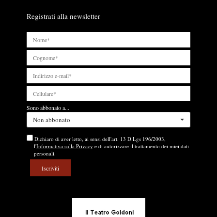
l
i
Registrati alla newsletter
Sono abbonato a...
Non abbonato
Dichiaro di aver letto, ai sensi dell'art. 13 D.Lgs 196/2003,
l'
Informativa sulla Privacy
e di autorizzare il trattamento dei miei dati
personali.