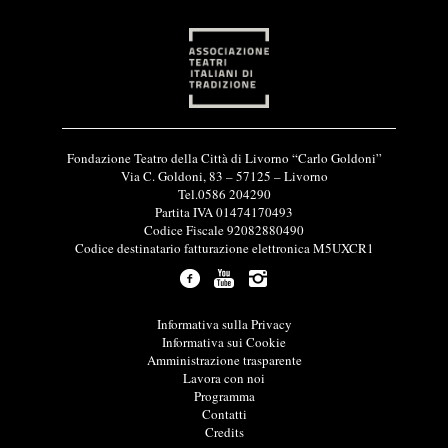
I
Fondazione Teatro della Città di Livorno “Carlo Goldoni”
n
Via C. Goldoni, 83 – 57125 – Livorno
f
Tel.0586 204290
o
Partita IVA 01474170493
r
Codice Fiscale 92082880490
m
Codice destinatario fatturazione elettronica M5UXCR1
a
z
i
o
L
Informativa sulla Privacy
n
i
Informativa sui Cookie
i
n
Amministrazione trasparente
u
k
Lavora con noi
t
u
Programma
i
t
Contatti
l
i
Credits
i