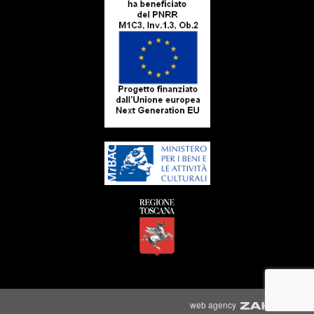
C
web agency