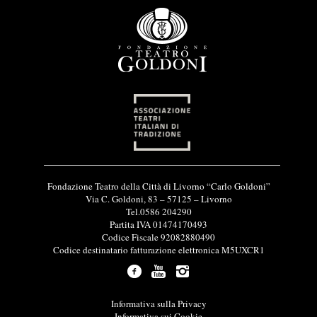
I
Fondazione Teatro della Città di Livorno “Carlo Goldoni”
n
Via C. Goldoni, 83 – 57125 – Livorno
f
Tel.0586 204290
o
Partita IVA 01474170493
r
Codice Fiscale 92082880490
m
Codice destinatario fatturazione elettronica M5UXCR1
a
z
i
o
L
Informativa sulla Privacy
n
i
Informativa sui Cookie