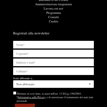
i
n
Amministrazione trasparente
u
k
Lavora con noi
t
u
Programma
i
t
Contatti
l
i
Credits
i
l
i
Registrati alla newsletter
Sono abbonato a...
Non abbonato
Dichiaro di aver letto, ai sensi dell'art. 13 D.Lgs 196/2003,
l'
Informativa sulla Privacy
e di autorizzare il trattamento dei miei dati
personali.