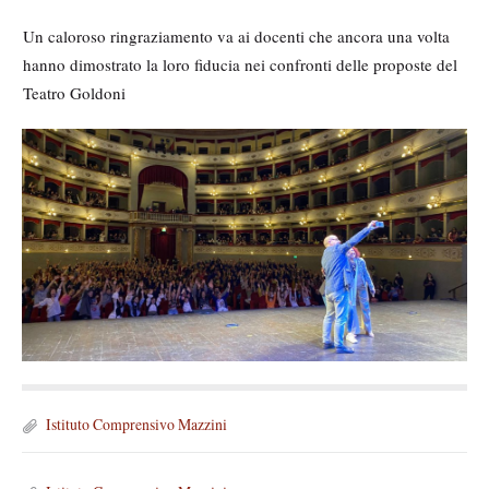
Un caloroso ringraziamento va ai docenti che ancora una volta
hanno dimostrato la loro fiducia nei confronti delle proposte del
Teatro Goldoni
M
e
d
i
a
g
a
l
l
F
e
Istituto Comprensivo Mazzini
i
r
l
y
e