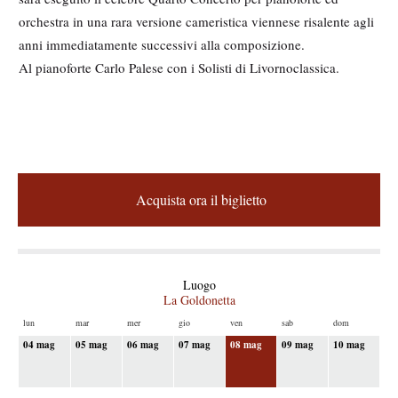
orchestra in una rara versione cameristica viennese risalente agli
anni immediatamente successivi alla composizione.
Al pianoforte Carlo Palese con i Solisti di Livornoclassica.
M
e
A
d
c
Acquista ora il biglietto
q
i
u
a
i
s
g
t
S
Luogo
a
a
La Goldonetta
c
i
o
l
lun
mar
mer
gio
ven
sab
dom
l
p
b
l
04 mag
05 mag
06 mag
07 mag
08 mag
09 mag
10 mag
r
i
i
e
g
l
l
e