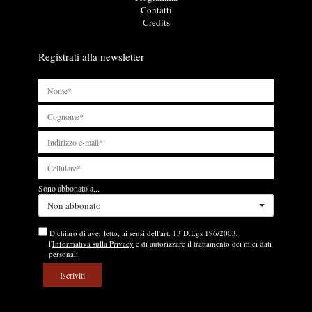
i
t
Contatti
l
i
Credits
i
l
i
Registrati alla newsletter
Sono abbonato a...
Non abbonato
Dichiaro di aver letto, ai sensi dell'art. 13 D.Lgs 196/2003,
l'
Informativa sulla Privacy
e di autorizzare il trattamento dei miei dati
personali.