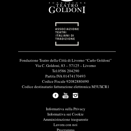
I
Fondazione Teatro della Città di Livorno “Carlo Goldoni”
n
Via C. Goldoni, 83 – 57125 – Livorno
f
Tel.0586 204290
o
Partita IVA 01474170493
r
Codice Fiscale 92082880490
m
Codice destinatario fatturazione elettronica M5UXCR1
a
z
i
o
L
Informativa sulla Privacy
n
i
Informativa sui Cookie
i
n
Amministrazione trasparente
u
k
Lavora con noi
t
u
Programma