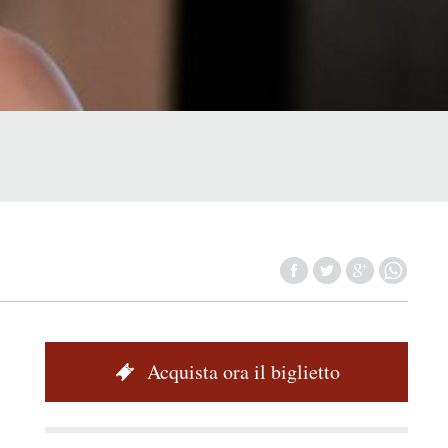
A
Acquista ora il biglietto
c
q
u
i
s