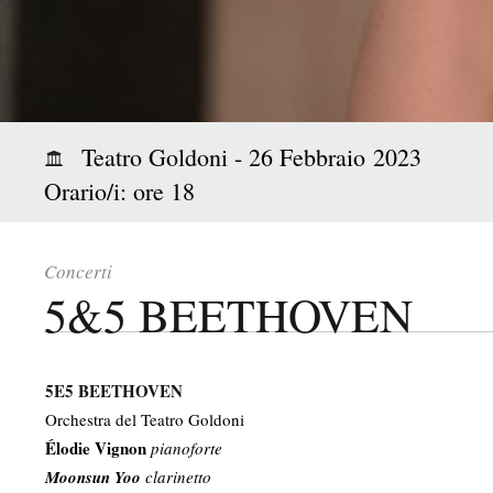
i
p
a
l
e
:
Teatro Goldoni - 26 Febbraio 2023
Orario/i: ore 18
Concerti
5&5 BEETHOVEN
5E5 BEETHOVEN
Orchestra del Teatro Goldoni
Élodie Vignon
pianoforte
Moonsun Yoo
clarinetto