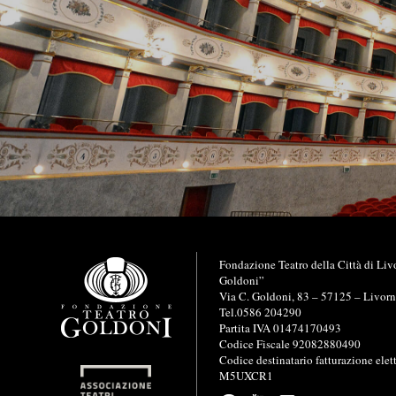
I
Fondazione Teatro della Città di Liv
n
Goldoni”
f
Via C. Goldoni, 83 – 57125 – Livor
o
Tel.0586 204290
r
Partita IVA 01474170493
m
Codice Fiscale 92082880490
a
Codice destinatario fatturazione elet
z
M5UXCR1
i