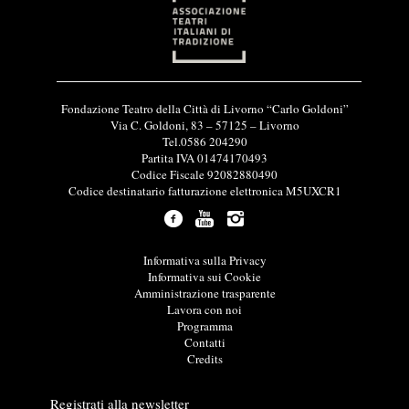
I
Fondazione Teatro della Città di Livorno “Carlo Goldoni”
n
Via C. Goldoni, 83 – 57125 – Livorno
f
Tel.0586 204290
o
Partita IVA 01474170493
r
Codice Fiscale 92082880490
m
Codice destinatario fatturazione elettronica M5UXCR1
a
z
i
o
L
Informativa sulla Privacy
n
i
Informativa sui Cookie
i
n
Amministrazione trasparente
u
k
Lavora con noi
t
u
Programma
i
t
Contatti
l
i
Credits
i
l
i
Registrati alla newsletter