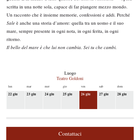
scritta in una notte sola, capace di far piangere mezzo mondo.
Un racconto che è insieme memorie, confessioni e addi. Perché
Sale
è anche una storia d’amore: quella tra un uomo e il suo
mare, sempre presente in ogni nota, in ogni ferita, in ogni
ritorno.
Il bello del mare è che lui non cambia. Sei tu che cambi.
M
e
S
Luogo
d
Teatro Goldoni
c
o
i
lun
mar
mer
gio
ven
sab
dom
p
22 giu
23 giu
24 giu
25 giu
26 giu
27 giu
28 giu
a
r
i
g
l
e
a
d
l
a
t
l
Contattaci
e