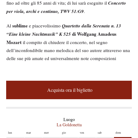
fino ad oltre gli 85 anni di vita; di lui sarà eseguito il
Concerto
per viola, archi e continuo, TWV 51:G9
.
sublime
Al
e piacevolissimo
Quartetto dalla Serenata n. 13
di Wolfgang Amadeus
“Eine kleine Nachtmusik” K 525
Mozart
il compito di chiudere il concerto, nel segno
dell’inconfondibile mano melodica del suo autore attraverso una
delle sue più amate ed universalmente note composizioni
M
e
A
d
c
Acquista ora il biglietto
q
i
u
a
i
s
g
t
S
Luogo
a
a
La Goldonetta
c
i
o
l
lun
mar
mer
gio
ven
sab
dom
l
p