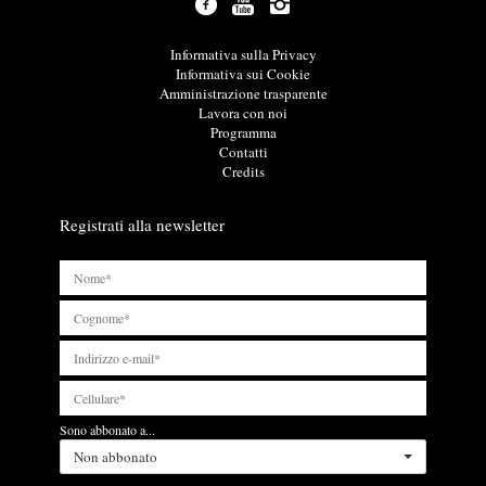
z
i
o
L
Informativa sulla Privacy
n
i
Informativa sui Cookie
i
n
Amministrazione trasparente
u
k
Lavora con noi
t
u
Programma
i
t
Contatti
l
i
Credits
i
l
i
Registrati alla newsletter
Sono abbonato a...
Non abbonato