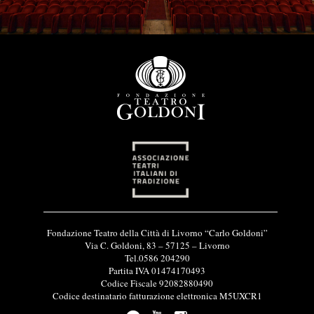
I
Fondazione Teatro della Città di Livorno “Carlo Goldoni”
n
Via C. Goldoni, 83 – 57125 – Livorno
f
Tel.0586 204290
o
Partita IVA 01474170493
r
Codice Fiscale 92082880490
m
Codice destinatario fatturazione elettronica M5UXCR1
a