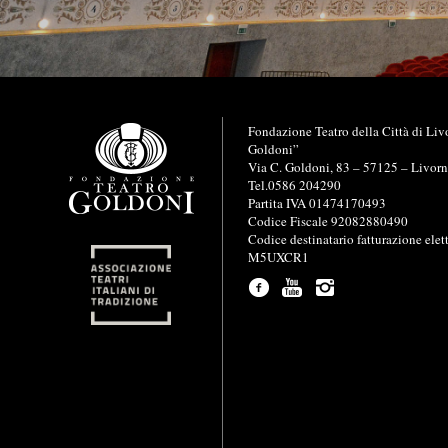
I
Fondazione Teatro della Città di Liv
n
Goldoni”
f
Via C. Goldoni, 83 – 57125 – Livor
o
Tel.0586 204290
r
Partita IVA 01474170493
m
Codice Fiscale 92082880490
a
Codice destinatario fatturazione elet
z
M5UXCR1
i
o
n
i
u
t
i
l
i