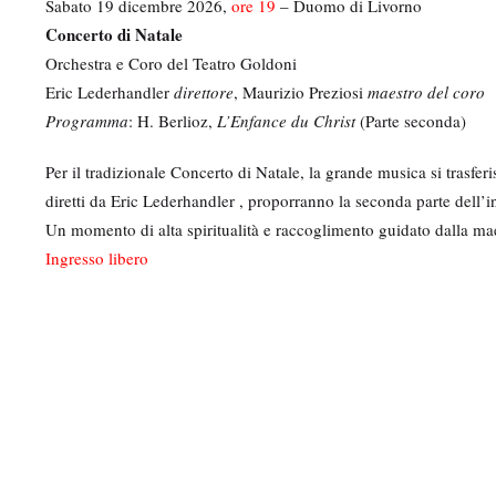
Sabato 19 dicembre 2026,
ore 19
– Duomo di Livorno
Concerto di Natale
Orchestra e Coro del Teatro Goldoni
Eric Lederhandler
direttore
, Maurizio Preziosi
maestro del coro
Programma
: H. Berlioz,
L’Enfance du Christ
(Parte seconda)
Per il tradizionale Concerto di Natale, la grande musica si trasf
diretti da Eric Lederhandler , proporranno la seconda parte dell’
Un momento di alta spiritualità e raccoglimento guidato dalla mae
Ingresso libero
M
e
d
i
a