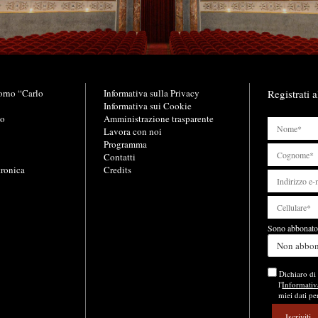
orno “Carlo
L
Informativa sulla Privacy
Registrati a
i
Informativa sui Cookie
no
n
Amministrazione trasparente
k
Lavora con noi
u
Programma
t
Contatti
tronica
i
Credits
l
i
Sono abbonato 
Non abbo
Dichiaro di 
l'
Informativ
miei dati pe