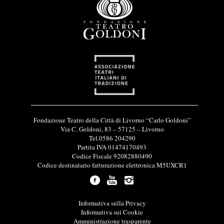
I
Fondazione Teatro della Città di Livorno “Carlo Goldoni”
n
Via C. Goldoni, 83 – 57125 – Livorno
f
Tel.0586 204290
o
Partita IVA 01474170493
r
Codice Fiscale 92082880490
m
Codice destinatario fatturazione elettronica M5UXCR1
a
z
i
o
L
Informativa sulla Privacy
n
i
Informativa sui Cookie
i
n
Amministrazione trasparente