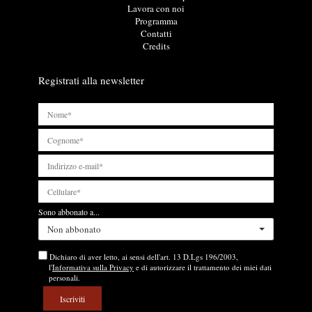
u
k
Lavora con noi
t
u
Programma
i
t
Contatti
l
i
Credits
i
l
i
Registrati alla newsletter
Sono abbonato a...
Non abbonato
Dichiaro di aver letto, ai sensi dell'art. 13 D.Lgs 196/2003,
l'
Informativa sulla Privacy
e di autorizzare il trattamento dei miei dati
personali.