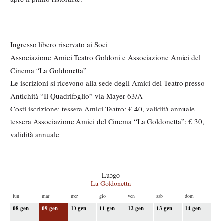
Ingresso libero riservato ai Soci
Associazione Amici Teatro Goldoni e Associazione Amici del
Cinema “La Goldonetta”
Le iscrizioni si ricevono alla sede degli Amici del Teatro presso
Antichità “Il Quadrifoglio” via Mayer 63/A
Costi iscrizione: tessera Amici Teatro: € 40, validità annuale
tessera Associazione Amici del Cinema “La Goldonetta”: € 30,
validità annuale
M
e
S
Luogo
d
La Goldonetta
c
o
i
lun
mar
mer
gio
ven
sab
dom
p
08 gen
09 gen
10 gen
11 gen
12 gen
13 gen
14 gen
a
r
i