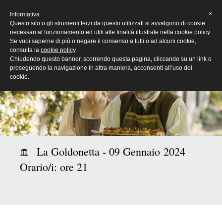
[Eng]
×
Informativa
Questo sito o gli strumenti terzi da questo utilizzati si avvalgono di cookie
necessari al funzionamento ed utili alle finalità illustrate nella cookie policy.
Se vuoi saperne di più o negare il consenso a tutti o ad alcuni cookie,
consulta la
cookie policy
.
Chiudendo questo banner, scorrendo questa pagina, cliccando su un link o
proseguendo la navigazione in altra maniera, acconsenti all’uso dei
cookie.
La Goldonetta - 09 Gennaio 2024
Orario/i: ore 21