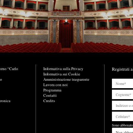
orno “Carlo
L
Informativa sulla Privacy
Registrati a
i
Informativa sui Cookie
no
n
Amministrazione trasparente
k
Lavora con noi
u
Programma
t
Contatti
tronica
i
Credits
l
i
Sono abbonato 
Non abbo