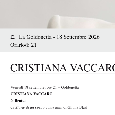
i
p
a
l
e
:
La Goldonetta - 18 Settembre 2026
Orario/i: 21
CRISTIANA VACCARO 
Venerdì 18 settembre, ore 21 – Goldonetta
CRISTIANA VACCARO
Brutta
in
da
Storie di un corpo come tanti
di Gliulia Blasi