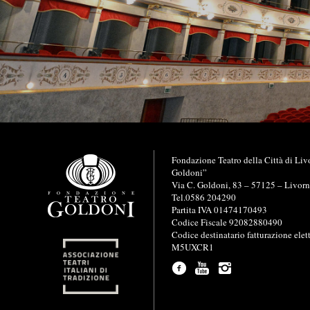
I
Fondazione Teatro della Città di Liv
n
Goldoni”
f
Via C. Goldoni, 83 – 57125 – Livor
o
Tel.0586 204290
r
Partita IVA 01474170493
m
Codice Fiscale 92082880490
a
Codice destinatario fatturazione elet
z
M5UXCR1
i
o
n
i
u