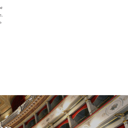
me
e,
o