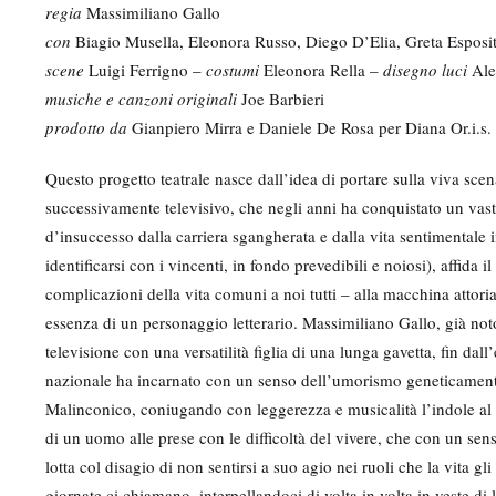
regia
Massimiliano Gallo
con
Biagio Musella, Eleonora Russo, Diego D’Elia, Greta Espos
scene
Luigi Ferrigno –
costumi
Eleonora Rella –
disegno luci
Ale
musiche e canzoni originali
Joe Barbieri
prodotto da
Gianpiero Mirra e Daniele De Rosa per Diana Or.i.s.
Questo progetto teatrale nasce dall’idea di portare sulla viva scen
successivamente televisivo, che negli anni ha conquistato un vast
d’insuccesso dalla carriera sgangherata e dalla vita sentimentale 
identificarsi con i vincenti, in fondo prevedibili e noiosi), affida 
complicazioni della vita comuni a noi tutti – alla macchina attori
essenza di un personaggio letterario. Massimiliano Gallo, già noto
televisione con una versatilità figlia di una lunga gavetta, fin dall
nazionale ha incarnato con un senso dell’umorismo geneticamente 
Malinconico, coniugando con leggerezza e musicalità l’indole al te
di un uomo alle prese con le difficoltà del vivere, che con un sens
lotta col disagio di non sentirsi a suo agio nei ruoli che la vita gl
giornate ci chiamano, interpellandoci di volta in volta in veste di l