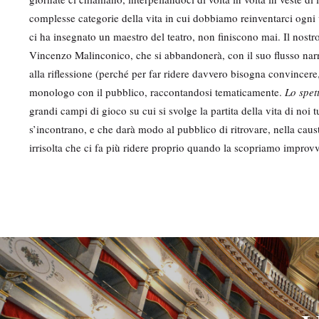
complesse categorie della vita in cui dobbiamo reinventarci ogni
ci ha insegnato un maestro del teatro, non finiscono mai. Il nostro
Vincenzo Malinconico, che si abbandonerà, con il suo flusso narr
alla riflessione (perché per far ridere davvero bisogna convincere, 
monologo con il pubblico, raccontandosi tematicamente.
Lo spet
grandi campi di gioco su cui si svolge la partita della vita di noi 
s’incontrano, e che darà modo al pubblico di ritrovare, nella caus
irrisolta che ci fa più ridere proprio quando la scopriamo improvv
M
e
d
i
a
g