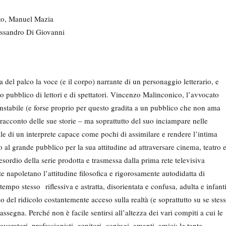
ito, Manuel Mazia
ssandro Di Giovanni
a del palco la voce (e il corpo) narrante di un personaggio letterario, e
o pubblico di lettori e di spettatori. Vincenzo Malinconico, l’avvocato
instabile (e forse proprio per questo gradita a un pubblico che non ama
il racconto delle sue storie – ma soprattutto del suo inciampare nelle
ale di un interprete capace come pochi di assimilare e rendere l’intima
 al grande pubblico per la sua attitudine ad attraversare cinema, teatro 
’esordio della serie prodotta e trasmessa dalla prima rete televisiva
napoletano l’attitudine filosofica e rigorosamente autodidatta di
mpo stesso riflessiva e astratta, disorientata e confusa, adulta e infanti
o del ridicolo costantemente acceso sulla realtà (e soprattutto su se stes
i assegna. Perché non è facile sentirsi all’altezza dei vari compiti a cui le
avoratori, professionisti, genitori, coniugi, amanti, amici: le tante,