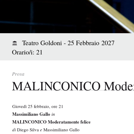
i
p
a
l
e
:
Teatro Goldoni - 25 Febbraio 2027
Orario/i: 21
Prosa
MALINCONICO Moderat
Giovedì 25 febbraio, ore 21
Massimiliano Gallo
in
MALINCONICO Moderatamente felice
di
Diego Silva
e
Massimiliano Gallo