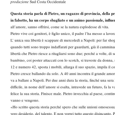
produzione
Sud Costa Occidentale
Questa storia parla di Pietro, un ragazzo di provincia, della p
in falsetto, ha un corpo sbagliato e un animo passionale, influ
all’amore, sanno offrirsi, come se la natura esplodesse di vita.
Pietro vive coi genitori, è figlio unico, il padre l’ha messo a la
L’ unica sua libertà è scappare di mercoledì a Napoli: per far s
quando tutti sono troppo indaffarati per guardarti, già il camminar
libertà che Pietro riesce a ritagliarsi sono due; perché a volte, di
bambino, coi poster attaccati con lo scotch, si traveste da donna, 
12 e numero 42, sposta i mobili, allarga il suo spazio, impila il c
Pietro cresce ballando da solo. A 40 anni incontra il grande amore.
va a ballare a Napoli. Per due anni dura la storia, finché una ser
difficile, in nome dell’amore si esalta, intravede un futuro, fa la
felice la sua storia. Finisce male. Pietro invecchia al paese, cont
vanno e vengono.
«Ho scritto questa storia perché spero che sulle unioni omosessuali
vero desiderio, del talento. E non vorrei tutto questo disincanto, P