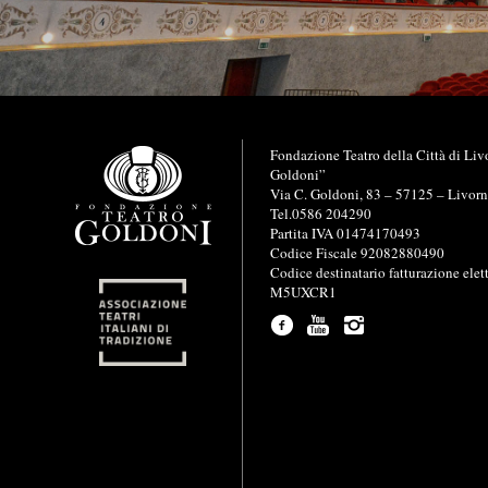
I
Fondazione Teatro della Città di Liv
n
Goldoni”
f
Via C. Goldoni, 83 – 57125 – Livor
o
Tel.0586 204290
r
Partita IVA 01474170493
m
Codice Fiscale 92082880490
a
Codice destinatario fatturazione elet
z
M5UXCR1
i
o
n
i
u
t
i
l
i