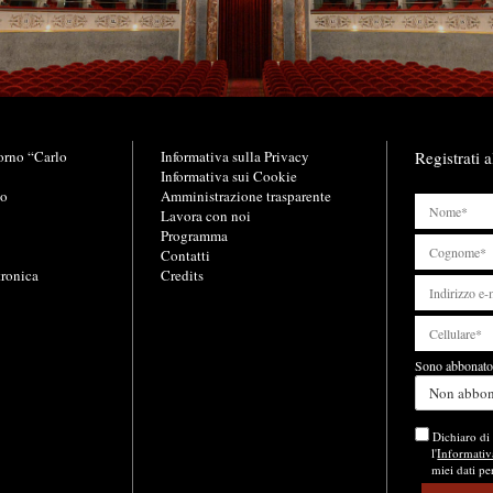
orno “Carlo
L
Informativa sulla Privacy
Registrati a
i
Informativa sui Cookie
no
n
Amministrazione trasparente
k
Lavora con noi
u
Programma
t
Contatti
tronica
i
Credits
l
i
Sono abbonato 
Non abbo
Dichiaro di 
l'
Informativ
miei dati pe