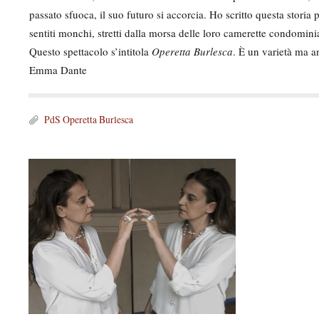
passato sfuoca, il suo futuro si accorcia. Ho scritto questa storia 
sentiti monchi, stretti dalla morsa delle loro camerette condominial
Questo spettacolo s’intitola
Operetta Burlesca
. È un varietà ma a
Emma Dante
F
PdS Operetta Burlesca
i
l
e
M
a
e
l
d
l
i
e
g
a
a
g
t
a
i
l