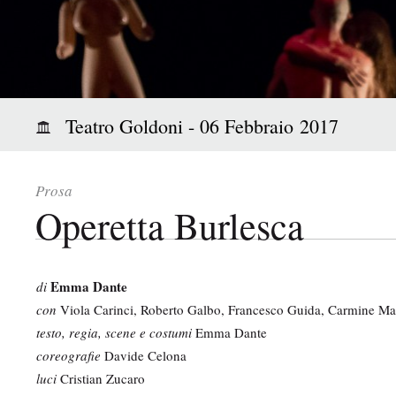
i
p
a
l
e
:
Teatro Goldoni - 06 Febbraio 2017
Prosa
Operetta Burlesca
Emma Dante
di
con
Viola Carinci, Roberto Galbo, Francesco Guida, Carmine Ma
testo, regia, scene e costumi
Emma Dante
coreografie
Davide Celona
luci
Cristian Zucaro