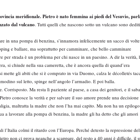
rovincia meridionale. Pietro è nato femmina ai piedi del Vesuvio, parl
enzato dal vulcano
. Tutti quelli che nascono sotto un vulcano sono dedit
vorare in una pompa di benzina, s’innamora infelicemente un sacco di volte
hopping e ballare, ma soprattutto per camminare, che bello camminare
e per strada è un problema per chi nasce in un paesino. A dir la verità, 
 sera, si chiude nella sua cameretta, che è ancora quella di quand’era
si mette gli abiti che si è comprato in via Duomo, calza le décolletés tac
omodino sul letto, spinge nell’angolo l’armadio. E poi balla.
 Corrisposto. Ma resta lì paziente al paese, a casa dei genitori, e il sab
a Pietro conosce la verità e per salvare il suo amore prende una decisione
 valigia, maltratta la madre che non l’ha mai capito. Ma non ha un epilogo
inua a lavorare alla pompa di benzina, la madre gli ha detto che gli amori
 l’Italia colmi il ritardo con l’Europa. Perché detesto la repressione del
ietro non ci prova neanche a scappare, del resto a 40 anni è difficile, il 