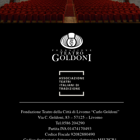
I
Fondazione Teatro della Città di Livorno “Carlo Goldoni”
n
Via C. Goldoni, 83 – 57125 – Livorno
f
Tel.0586 204290
o
Partita IVA 01474170493
r
Codice Fiscale 92082880490
m
Codice destinatario fatturazione elettronica M5UXCR1