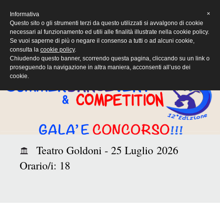
[Eng]
×
Informativa
Questo sito o gli strumenti terzi da questo utilizzati si avvalgono di cookie
necessari al funzionamento ed utili alle finalità illustrate nella cookie policy.
Se vuoi saperne di più o negare il consenso a tutti o ad alcuni cookie,
consulta la
cookie policy
.
Chiudendo questo banner, scorrendo questa pagina, cliccando su un link o
proseguendo la navigazione in altra maniera, acconsenti all’uso dei
cookie.
Teatro Goldoni - 25 Luglio 2026
Orario/i: 18