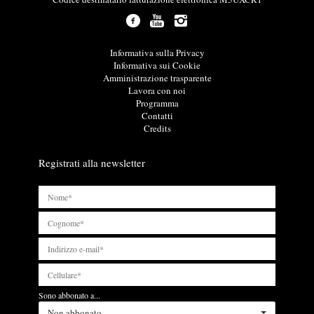
a
z
i
o
L
Informativa sulla Privacy
n
i
Informativa sui Cookie
i
n
Amministrazione trasparente
u
k
Lavora con noi
t
u
Programma
i
t
Contatti
l
i
Credits
i
l
i
Registrati alla newsletter
Sono abbonato a...
Non abbonato