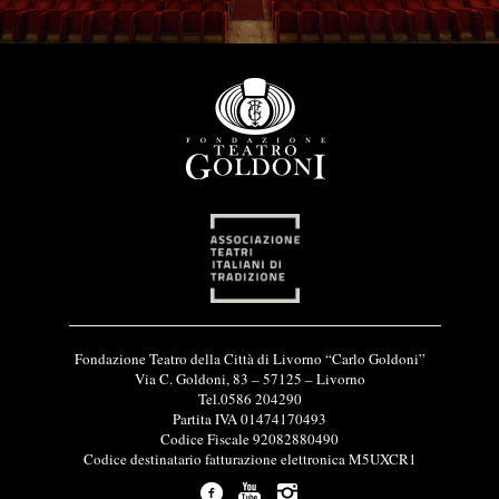
I
Fondazione Teatro della Città di Livorno “Carlo Goldoni”
n
Via C. Goldoni, 83 – 57125 – Livorno
f
Tel.0586 204290
o
Partita IVA 01474170493
r
Codice Fiscale 92082880490
m
Codice destinatario fatturazione elettronica M5UXCR1
a