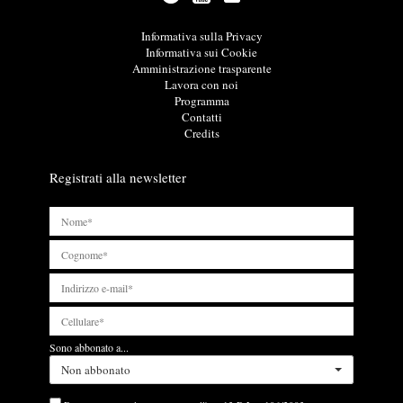
z
i
o
L
Informativa sulla Privacy
n
i
Informativa sui Cookie
i
n
Amministrazione trasparente
u
k
Lavora con noi
t
u
Programma
i
t
Contatti
l
i
Credits
i
l
i
Registrati alla newsletter
Sono abbonato a...
Non abbonato