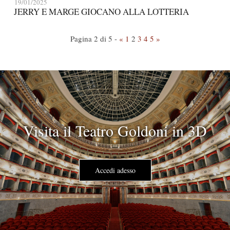
19/01/2025
JERRY E MARGE GIOCANO ALLA LOTTERIA
Pagina 2 di 5 -
«
1
2
3
4
5
»
Visita il Teatro Goldoni in 3D
Accedi adesso