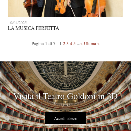
10/04/2025
LA MUSICA PERFETTA
Pagina 1 di 7 -
1
2
3
4
5
...
»
Ultima »
Visita il Teatro Goldoni in 3D
Accedi adesso