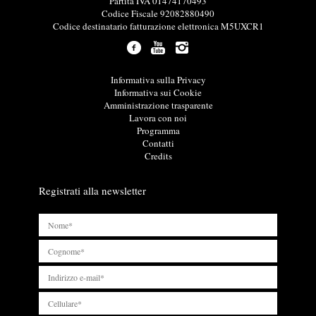
o
Partita IVA 01474170493
r
Codice Fiscale 92082880490
m
Codice destinatario fatturazione elettronica M5UXCR1
a
z
i
o
L
Informativa sulla Privacy
n
i
Informativa sui Cookie
i
n
Amministrazione trasparente
u
k
Lavora con noi
t
u
Programma
i
t
Contatti
l
i
Credits
i
l
i
Registrati alla newsletter