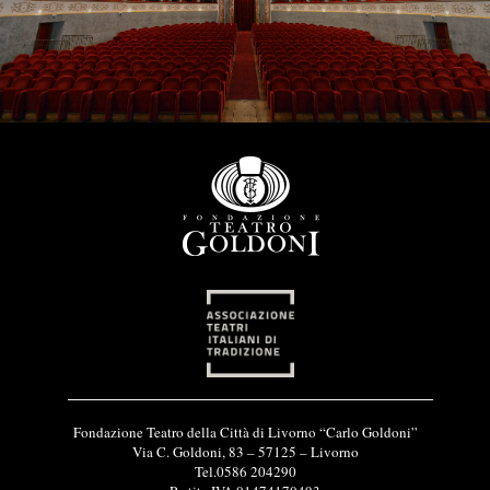
I
Fondazione Teatro della Città di Livorno “Carlo Goldoni”
n
Via C. Goldoni, 83 – 57125 – Livorno
f
Tel.0586 204290