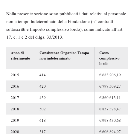
Nella presente sezione sono pubblicati i dati relativi al personale
non a tempo indeterminato della Fondazione (n° contratti
sottoscritti e Importo complessivo lordo), come indicato all’art.
17, c. 1 e 2 del d.lgs. 33/2013.
Anno di
Consistenza Organico Tempo
Costo
riferimento
non indeterminato
complessivo
lordo
2015
414
€ 683.206,19
2016
420
€ 797.509,27
2017
439
€ 860.613,11
2018
502
€ 857.328,47
2019
618
€ 998.430,68
2020
317
€ 606.894,97