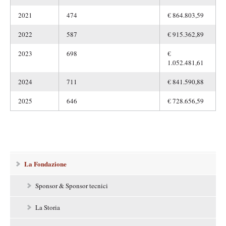
2021
474
€ 864.803,59
2022
587
€ 915.362,89
2023
698
€
1.052.481,61
2024
711
€ 841.590,88
2025
646
€ 728.656,59
N
La Fondazione
a
v
i
Sponsor & Sponsor tecnici
g
a
La Storia
z
i