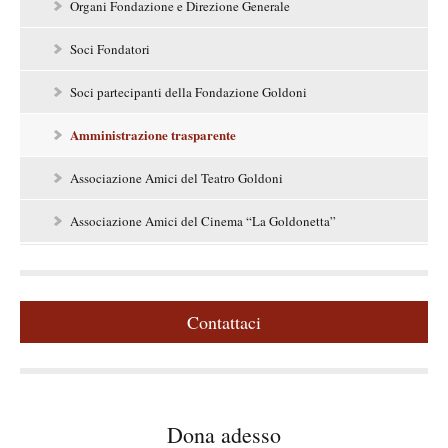
o
Organi Fondazione e Direzione Generale
n
e
Soci Fondatori
l
a
Soci partecipanti della Fondazione Goldoni
t
e
r
Amministrazione trasparente
a
l
Associazione Amici del Teatro Goldoni
e
Associazione Amici del Cinema “La Goldonetta”
Contattaci
Dona adesso