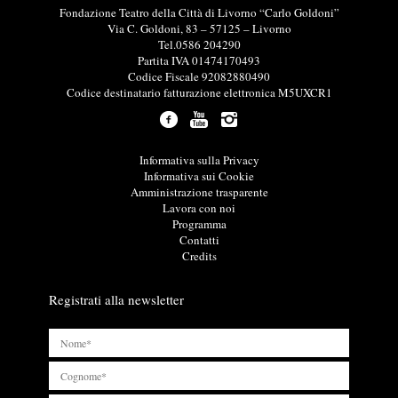
I
Fondazione Teatro della Città di Livorno “Carlo Goldoni”
n
Via C. Goldoni, 83 – 57125 – Livorno
f
Tel.0586 204290
o
Partita IVA 01474170493
r
Codice Fiscale 92082880490
m
Codice destinatario fatturazione elettronica M5UXCR1
a
z
i
o
L
Informativa sulla Privacy
n
i
Informativa sui Cookie
i
n
Amministrazione trasparente
u
k
Lavora con noi
t
u
Programma
i
t
Contatti
l
i
Credits
i
l
i
Registrati alla newsletter