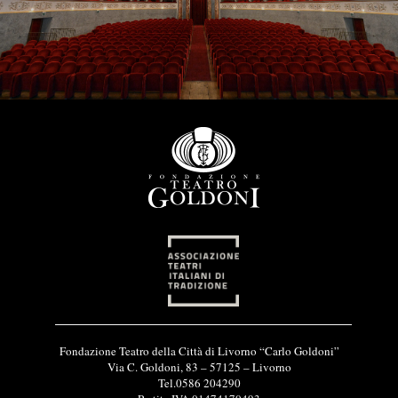
I
Fondazione Teatro della Città di Livorno “Carlo Goldoni”
n
Via C. Goldoni, 83 – 57125 – Livorno
f
Tel.0586 204290