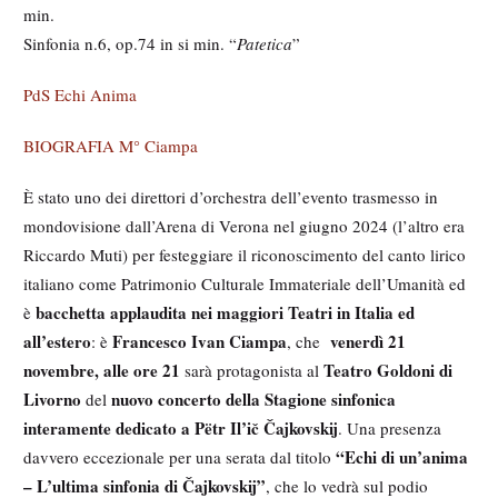
min.
Sinfonia n.6, op.74 in si min. “
Patetica
”
PdS Echi Anima
BIOGRAFIA M° Ciampa
È stato uno dei direttori d’orchestra dell’evento trasmesso in
mondovisione dall’Arena di Verona nel giugno 2024 (l’altro era
Riccardo Muti) per festeggiare il riconoscimento del canto lirico
italiano come Patrimonio Culturale Immateriale dell’Umanità ed
bacchetta applaudita nei maggiori Teatri in Italia ed
è
all’estero
Francesco Ivan Ciampa
venerdì 21
: è
, che
novembre, alle ore 21
Teatro Goldoni di
sarà protagonista al
Livorno
nuovo concerto della Stagione sinfonica
del
interamente dedicato a Pëtr Il’ič Čajkovskij
. Una presenza
“Echi di un’anima
davvero eccezionale per una serata dal titolo
– L’ultima sinfonia di Čajkovskij”
, che lo vedrà sul podio