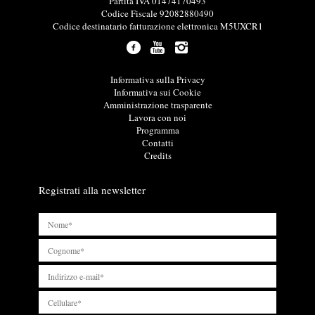
o
Partita IVA 01474170493
r
Codice Fiscale 92082880490
m
Codice destinatario fatturazione elettronica M5UXCR1
a
z
i
o
L
Informativa sulla Privacy
n
i
Informativa sui Cookie
i
n
Amministrazione trasparente
u
k
Lavora con noi
t
u
Programma
i
t
Contatti
l
i
Credits
i
l
i
Registrati alla newsletter