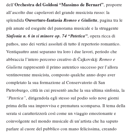
Orchestra del Goldoni “Massimo de Bernart”
dell’
, proporre
all’ascolto due capolavori del grande musicista russo: la
Ouverture-fantasia
splendida
Romeo e Giulietta
, pagina tra le
più amate ed eseguite del panorama musicale e la struggente
Sinfonia n. 6 in si minore op. 74 “Patetica”
, opera ricca di
pathos, uno dei vertici assoluti di tutto il repertorio romantico.
Ventiquattro anni separano tra loro i due lavori, periodo che
abbraccia l’intero percorso creativo di Čajkovskij:
Romeo e
Giulietta
rappresentò il primo autentico successo per l’allora
ventinovenne musicista, composto qualche anno dopo aver
completato la sua formazione al Conservatorio di San
Pietroburgo, città in cui presentò anche la sua ultima sinfonia, la
“Patetica”
, dirigendola egli stesso sul podio solo nove giorni
prima della sua improvvisa e prematura scomparsa. Il tema della
serata si caratterizzerà così come un viaggio emozionante e
coinvolgente nel mondo musicale di un’artista che ha saputo
parlare al cuore del pubblico con mano felicissima, creando