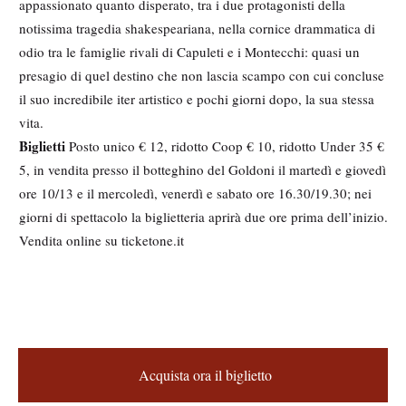
appassionato quanto disperato, tra i due protagonisti della
notissima tragedia shakespeariana, nella cornice drammatica di
odio tra le famiglie rivali di Capuleti e i Montecchi: quasi un
presagio di quel destino che non lascia scampo con cui concluse
il suo incredibile iter artistico e pochi giorni dopo, la sua stessa
vita.
Biglietti
Posto unico € 12, ridotto Coop € 10, ridotto Under 35 €
5, in vendita presso il botteghino del Goldoni il martedì e giovedì
ore 10/13 e il mercoledì, venerdì e sabato ore 16.30/19.30; nei
giorni di spettacolo la biglietteria aprirà due ore prima dell’inizio.
Vendita online su ticketone.it
M
e
A
d
c
Acquista ora il biglietto
q
i
u