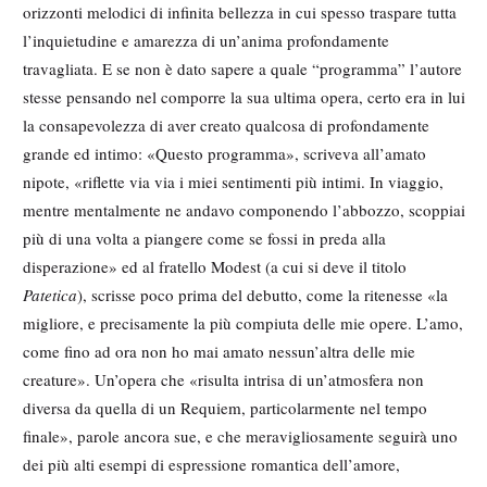
orizzonti melodici di infinita bellezza in cui spesso traspare tutta
l’inquietudine e amarezza di un’anima profondamente
travagliata. E se non è dato sapere a quale “programma” l’autore
stesse pensando nel comporre la sua ultima opera, certo era in lui
la consapevolezza di aver creato qualcosa di profondamente
grande ed intimo: «Questo programma», scriveva all’amato
nipote, «riflette via via i miei sentimenti più intimi. In viaggio,
mentre mentalmente ne andavo componendo l’abbozzo, scoppiai
più di una volta a piangere come se fossi in preda alla
disperazione» ed al fratello Modest (a cui si deve il titolo
Patetica
), scrisse poco prima del debutto, come la ritenesse «la
migliore, e precisamente la più compiuta delle mie opere. L’amo,
come fino ad ora non ho mai amato nessun’altra delle mie
creature». Un’opera che «risulta intrisa di un’atmosfera non
diversa da quella di un Requiem, particolarmente nel tempo
finale», parole ancora sue, e che meravigliosamente seguirà uno
dei più alti esempi di espressione romantica dell’amore,