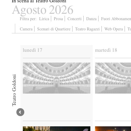
In scena al Teatro Goldoni
Agosto
2026
Filtra per:
Lirica
Prosa
Concerti
Danza
Fuori Abbonamen
Camera
Scenari di Quartiere
Teatro Ragazzi
Web Opera
Tu
lunedì 17
martedì 18
Teatro Goldoni