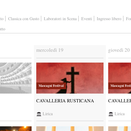
to
Classica con Gusto
Laboratori in Scena
Eventi
Ingresso libero
Fo
tto
mercoledì 19
giovedì 20
Mascagni Festival
Mascagni Fest
CAVALLERIA RUSTICANA
CAVALLE
Lirica
Lirica