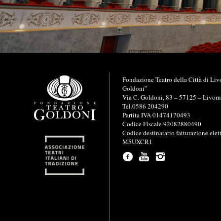
I
Fondazione Teatro della Città di Liv
n
Goldoni”
f
Via C. Goldoni, 83 – 57125 – Livor
o
Tel.0586 204290
r
Partita IVA 01474170493
m
Codice Fiscale 92082880490
a
Codice destinatario fatturazione elet
z
M5UXCR1
i
o
n
i
u
t
i
l