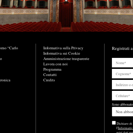
orno “Carlo
L
Informativa sulla Privacy
Registrati a
i
Informativa sui Cookie
no
n
Amministrazione trasparente
k
Lavora con noi
u
Programma
t
Contatti
tronica
i
Credits
l
i
Sono abbonato 
Non abbo
Dichiaro di 
l'
Informativ
miei dati pe