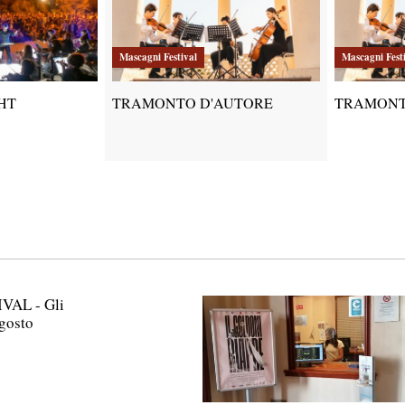
Mascagni Festival
Mascagni Fest
HT
TRAMONTO D'AUTORE
TRAMONT
AL - Gli
gosto