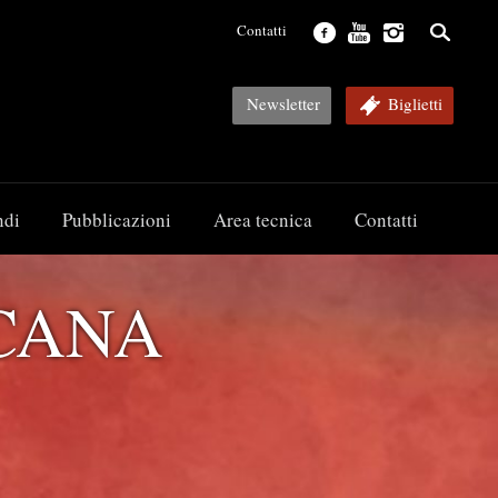
Contatti
Newsletter
Biglietti
ndi
Pubblicazioni
Area tecnica
Contatti
ane, voci...
CANA