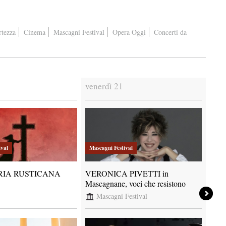
rtezza
Cinema
Mascagni Festival
Opera Oggi
Concerti da
venerdì 21
saba
ival
Mascagni Festival
Masc
RIA RUSTICANA
VERONICA PIVETTI in
KARI
Mascagnane, voci che resistono
Mascagni Festival
M