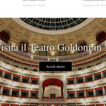
Sostieni il teatro
Organico di rifer
isita il Teatro Goldoni in
Accedi adesso