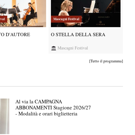
ival
Mascagni Festival
Masc
O D'AUTORE
O STELLA DELLA SERA
TRA
Mascagni Festival
[Tutto il programma]
Al via la CAMPAGNA
ABBONAMENTI Stagione 2026/27
- Modalità e orari biglietteria