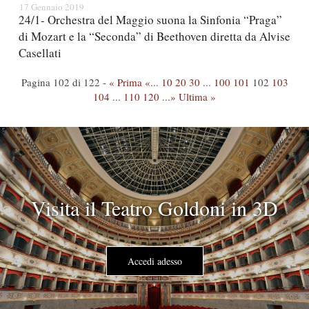
17 Gennaio 2019
24/1- Orchestra del Maggio suona la Sinfonia “Praga”
di Mozart e la “Seconda” di Beethoven diretta da Alvise
Casellati
Pagina 102 di 122 -
« Prima
«
...
10
20
30
...
100
101
102
103
104
...
110
120
...
»
Ultima »
Visita il Teatro Goldoni in 3D
Accedi adesso