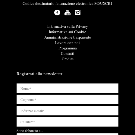
m
Codice destinatario fatturazione elettronica M5UXCR1
a
z
i
o
L
Informativa sulla Privacy
n
i
Informativa sui Cookie
i
n
Amministrazione trasparente
u
k
Lavora con noi
t
u
Programma
i
t
Contatti
l
i
Credits
i
l
i
Registrati alla newsletter
Sono abbonato a...