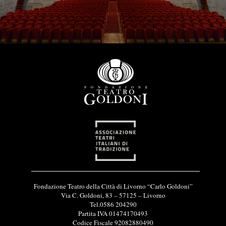
I
Fondazione Teatro della Città di Livorno “Carlo Goldoni”
n
Via C. Goldoni, 83 – 57125 – Livorno
f
Tel.0586 204290
o
Partita IVA 01474170493
r
Codice Fiscale 92082880490